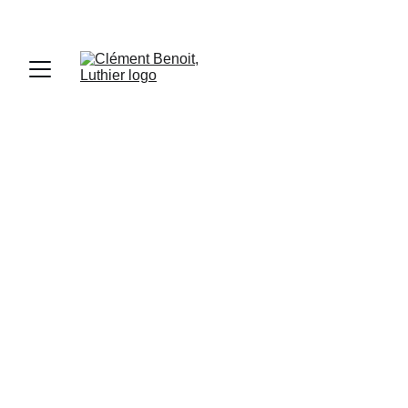
UNIQUEMENT SUR RENDEZ-VOUS DURANT 
L'ÉTÉ
6/8/2025
1 min read